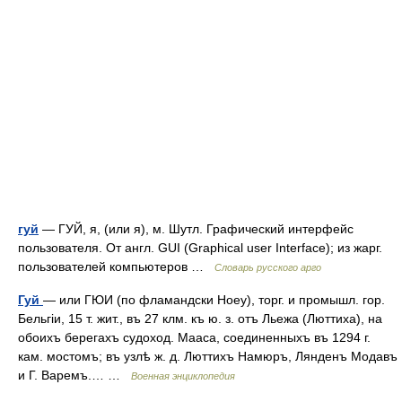
гуй
— ГУЙ, я, (или я), м. Шутл. Графический интерфейс
пользователя. От англ. GUI (Graphical user Interface); из жарг.
пользователей компьютеров …
Словарь русского арго
Гуй
— или ГЮИ (по фламандски Ноеу), торг. и промышл. гор.
Бельгіи, 15 т. жит., въ 27 клм. къ ю. з. отъ Льежа (Люттиха), на
обоихъ берегахъ судоход. Мааса, соединенныхъ въ 1294 г.
кам. мостомъ; въ узлѣ ж. д. Люттихъ Намюръ, Лянденъ Модавъ
и Г. Варемъ.… …
Военная энциклопедия