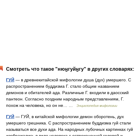
Смотреть что такое "нюӈгуйӈгу" в других словарях:
ГУЙ
— в древнекитайской мифологии душа (дух) умершего. С
распространением буддизма Г. стало общим названием
демонов и обитателей ада. Различные Г. входили в даосский
пантеон. Согласно поздним народным представлениям, Г.
похож на человека, но он не… …
Энциклопедия мифологии
ГУЙ
— ГУЙ, в китайской мифологии демон оборотень, дух
умершего грешника. С распространением буддизма гуй стали
называться все духи ада. На народных лубочных картинках гуй
изображались в виде человека с остроконечной головой и