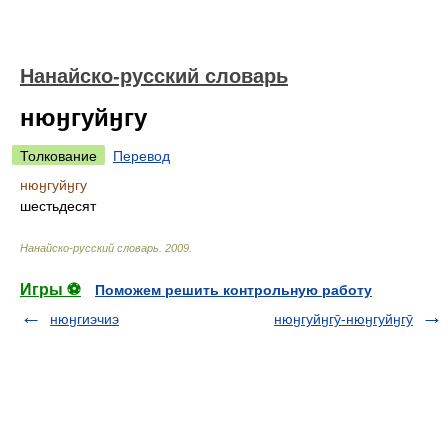
Нанайско-русский словарь
нюӈгуйӈгу
Толкование
Перевод
нюӈгуйӈгу
шестьдесят
Нанайско-русский словарь
.
2009
.
Игры ⚽
Поможем решить контрольную работу
нюӈгиэчиэ
нюӈгуйӈгӯ-нюӈгуйӈгӯ